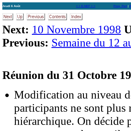
Jeudi 6 Août
< < E-NEF > >
Prog. Perl
|
A
Next:
10 Novembre 1998
U
Previous:
Semaine du 12 a
Réunion du 31 Octobre 1
Modification au niveau de
participants ne sont plus 
hiérarchique. On décide p